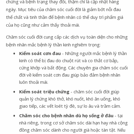
chứng và bệnh trạng thay đổi, thậm chí là cập nhật hàng
ngày. Mục tiêu của chăm sóc cuối đời là giảm bớt nỗi đau
thể chất và tinh thần để bệnh nhân có thể duy trì phẩm giá
của họ cũng như cảm thấy thoải mái.
Chăm sóc cuối đời cung cấp các dịch vụ toàn diện cho những
bệnh nhân mắc bệnh lý thần kinh nghiêm trọng:
Kiểm soát cơn đau
- Những người mắc bệnh lý thần
kinh có thể bị đau do chuột rút và co thắt cơ bắp,
cứng khớp và bất động. Các chuyên gia chăm sóc cuối
đời về kiểm soát cơn đau giúp bảo đảm bệnh nhân
luôn thoải mái.
Kiểm soát triệu chứng
- chăm sóc cuối đời giúp
quản lý chứng khó thở, khó nuốt, khó ăn uống, khó
giao tiếp, các vết loét tỳ đè, sự lo âu và trầm cảm.
Chăm sóc cho bệnh nhân dù họ sống ở đâu
- tại
nhà riêng, trong cơ sở chăm sóc dài hạn hay nhà cộng
đồng chăm sóc dành cho người già hoặc tàn tật. Nếu