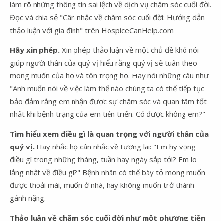
làm rõ những thông tin sai lệch về dịch vụ chăm sóc cuối đời.
Đọc và chia sẻ "Cân nhắc về chăm sóc cuối đời: Hướng dẫn
thảo luận với gia đình" trên HospiceCanHelp.com
Hãy xin phép.
Xin phép thảo luận về một chủ đề khó nói
giúp người thân của quý vị hiểu rằng quý vị sẽ tuân theo
mong muốn của họ và tôn trọng họ. Hãy nói những câu như
"Anh muốn nói về việc làm thế nào chúng ta có thể tiếp tục
bảo đảm rằng em nhận được sự chăm sóc và quan tâm tốt
nhất khi bệnh trạng của em tiến triển. Có được không em?"
Tìm hiểu xem điều gì là quan trọng với người thân của
quý vị.
Hãy nhắc họ cân nhắc về tương lai: "Em hy vọng
điều gì trong những tháng, tuần hay ngày sắp tới? Em lo
lắng nhất về điều gì?" Bệnh nhân có thể bày tỏ mong muốn
được thoải mái, muốn ở nhà, hay không muốn trở thành
gánh nặng.
Thảo luận về chăm sóc cuối đời như một phương tiện