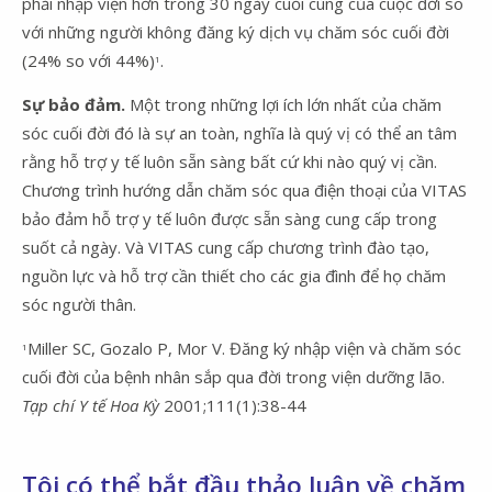
phải nhập viện hơn trong 30 ngày cuối cùng của cuộc đời so
với những người không đăng ký dịch vụ chăm sóc cuối đời
(24% so với 44%)
.
1
Sự bảo đảm.
Một trong những lợi ích lớn nhất của chăm
sóc cuối đời đó là sự an toàn, nghĩa là quý vị có thể an tâm
rằng hỗ trợ y tế luôn sẵn sàng bất cứ khi nào quý vị cần.
Chương trình hướng dẫn chăm sóc qua điện thoại của VITAS
bảo đảm hỗ trợ y tế luôn được sẵn sàng cung cấp trong
suốt cả ngày. Và VITAS cung cấp chương trình đào tạo,
nguồn lực và hỗ trợ cần thiết cho các gia đình để họ chăm
sóc người thân.
Miller SC, Gozalo P, Mor V. Đăng ký nhập viện và chăm sóc
1
cuối đời của bệnh nhân sắp qua đời trong viện dưỡng lão.
Tạp chí Y tế Hoa Kỳ
2001;111(1):38-44
Tôi có thể bắt đầu thảo luận về chăm