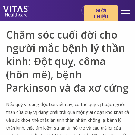
Chuyển đến nội dung chính
Chuyển đến điều hướng
GIỚI
THIỆU
Địa điểm
Chăm sóc cuối đời cho
Cơ bản về chăm sóc cuối đời
người mắc bệnh lý thần
Dịch vụ
kinh: Đột quỵ, côma
Chuyên gia chăm sóc sức
khỏe
(hôn mê), bệnh
Gia đình và người chăm sóc
Parkinson và đa xơ cứng
Nếu quý vị đang đọc bài viết này, có thể quý vị hoặc người
thân của quý vị đang phải trải qua một giai đoạn khó khăn cả
về sức khỏe thể chất lẫn tinh thần nhằm chống lại bệnh lý
thần kinh. Việc tìm kiếm sự an ủi, hỗ trợ và câu trả lời của