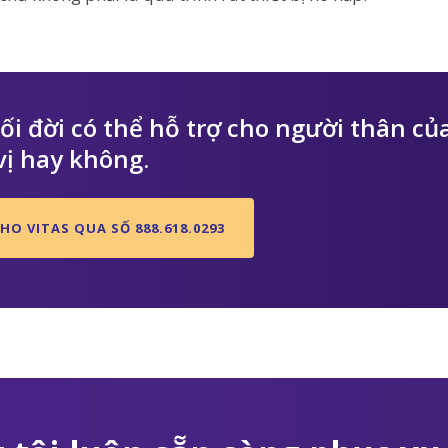
i đời có thể hỗ trợ cho người thân củ
vị hay không.
HO VITAS QUA SỐ 888.618.0293