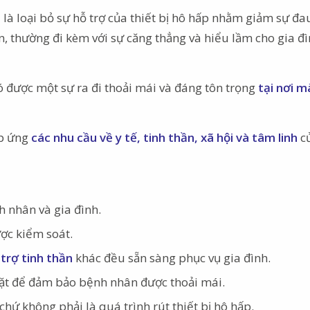
là loại bỏ sự hỗ trợ của thiết bị hô hấp nhằm giảm sự đa
, thường đi kèm với sự căng thẳng và hiểu lầm cho gia đ
ó được một sự ra đi thoải mái và đáng tôn trọng
tại nơi m
áp ứng
các nhu cầu về y tế, tinh thần, xã hội và tâm linh
c
 nhân và gia đình.
ợc kiểm soát.
 trợ tinh thần
khác đều sẵn sàng phục vụ gia đình.
ặt để đảm bảo bệnh nhân được thoải mái.
chứ không phải là quá trình rút thiết bị hô hấp.