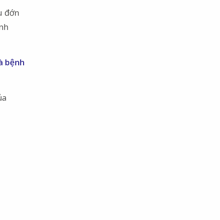
u đớn
ình
à bệnh
ủa