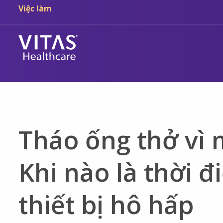
Chuyển đến nội dung chính
Chuyển đến điều hướng
Việc làm
Tháo ống thở vì 
Khi nào là thời 
thiết bị hô hấp