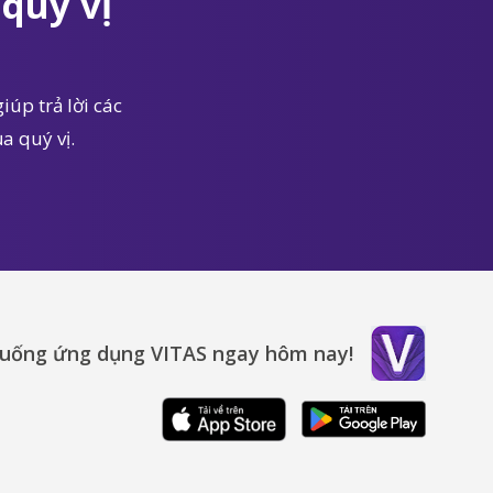
quý vị
iúp trả lời các
a quý vị.
xuống ứng dụng VITAS ngay hôm nay!