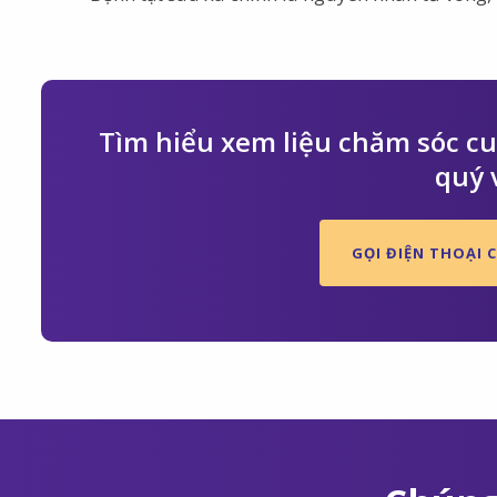
Tìm hiểu xem liệu chăm sóc cuố
quý 
GỌI ĐIỆN THOẠI C