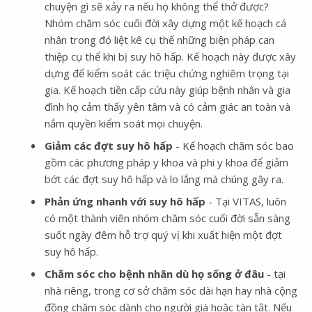
chuyện gì sẽ xảy ra nếu họ không thể thở được?
Nhóm chăm sóc cuối đời xây dựng một kế hoạch cá
nhân trong đó liệt kê cụ thể những biện pháp can
thiệp cụ thể khi bị suy hô hấp. Kế hoạch này được xây
dựng để kiểm soát các triệu chứng nghiêm trọng tại
gia. Kế hoạch tiền cấp cứu này giúp bệnh nhân và gia
đình họ cảm thấy yên tâm và có cảm giác an toàn và
nắm quyền kiểm soát mọi chuyện.
Giảm các đợt suy hô hấp
- Kế hoạch chăm sóc bao
gồm các phương pháp y khoa và phi y khoa để giảm
bớt các đợt suy hô hấp và lo lắng mà chúng gây ra.
Phản ứng nhanh với suy hô hấp
- Tại VITAS, luôn
có một thành viên nhóm chăm sóc cuối đời sẵn sàng
suốt ngày đêm hỗ trợ quý vị khi xuất hiện một đợt
suy hô hấp.
Chăm sóc cho bệnh nhân dù họ sống ở đâu
- tại
nhà riêng, trong cơ sở chăm sóc dài hạn hay nhà cộng
đồng chăm sóc dành cho người già hoặc tàn tật. Nếu