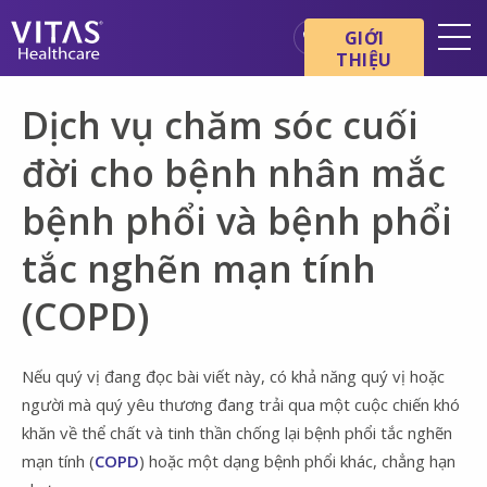
Chuyển đến nội dung chính
Chuyển đến điều hướng
GIỚI
THIỆU
Địa điểm
Dịch vụ chăm sóc cuối
Cơ bản về chăm sóc cuối đời
đời cho bệnh nhân mắc
Dịch vụ
bệnh phổi và bệnh phổi
Chuyên gia chăm sóc sức
khỏe
tắc nghẽn mạn tính
Gia đình và người chăm sóc
(COPD)
Nếu quý vị đang đọc bài viết này, có khả năng quý vị hoặc
người mà quý yêu thương đang trải qua một cuộc chiến khó
khăn về thể chất và tinh thần chống lại bệnh phổi tắc nghẽn
mạn tính (
COPD
) hoặc một dạng bệnh phổi khác, chẳng hạn