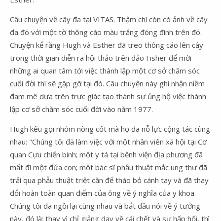
Câu chuyện về cây đa tại VITAS. Thậm chí còn có ảnh về cây
đa đó với một tờ thông cáo màu trắng đóng đinh trên đó.
Chuyện kể rằng Hugh và Esther đã treo thông cáo lên cây
trong thời gian diễn ra hội thảo trên đảo Fisher để mời
những ai quan tâm tới việc thành lập một cơ sở chăm sóc
cuối đời thì sẽ gặp gỡ tại đó. Câu chuyện này ghi nhận niềm
đam mê dựa trên trực giác tạo thành sự ủng hộ việc thành
lập cơ sở chăm sóc cuối đời vào năm 1977.
Hugh kêu gọi nhóm nòng cốt mà họ đã nỗ lực cộng tác cùng
nhau: "Chúng tôi đã làm việc với một nhân viên xã hội tại Cơ
quan Cựu chiến binh; một y tá tại bệnh viện địa phương đã
mất đi một đứa con; một bác sĩ phẫu thuật mắc ung thư đã
trải qua phẫu thuật triệt căn để tháo bỏ cánh tay và đã thay
đổi hoàn toàn quan điểm của ông về ý nghĩa của y khoa.
Chúng tôi đã ngồi lại cùng nhau và bắt đầu nói về ý tưởng
này, đó là: thay vì chỉ giảng dạy về cái chết và sự hấp hối, thì