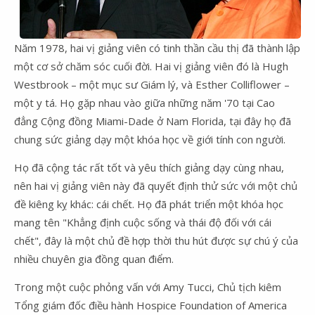
Năm 1978, hai vị giảng viên có tinh thần cầu thị đã thành lập
một cơ sở chăm sóc cuối đời. Hai vị giảng viên đó là Hugh
Westbrook – một mục sư Giám lý, và Esther Colliflower –
một y tá. Họ gặp nhau vào giữa những năm '70 tại Cao
đẳng Cộng đồng Miami-Dade ở Nam Florida, tại đây họ đã
chung sức giảng dạy một khóa học về giới tính con người.
Họ đã cộng tác rất tốt và yêu thích giảng dạy cùng nhau,
nên hai vị giảng viên này đã quyết định thử sức với một chủ
đề kiêng kỵ khác: cái chết. Họ đã phát triển một khóa học
mang tên "Khẳng định cuộc sống và thái độ đối với cái
chết", đây là một chủ đề hợp thời thu hút được sự chú ý của
nhiều chuyên gia đồng quan điểm.
Trong một cuộc phỏng vấn với Amy Tucci, Chủ tịch kiêm
Tổng giám đốc điều hành Hospice Foundation of America