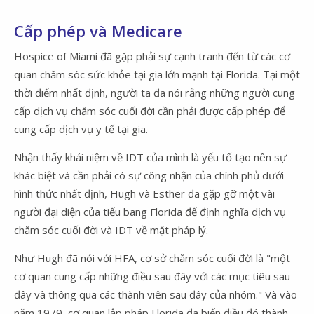
Cấp phép và Medicare
Hospice of Miami đã gặp phải sự cạnh tranh đến từ các cơ
quan chăm sóc sức khỏe tại gia lớn mạnh tại Florida. Tại một
thời điểm nhất định, người ta đã nói rằng những người cung
cấp dịch vụ chăm sóc cuối đời cần phải được cấp phép để
cung cấp dịch vụ y tế tại gia.
Nhận thấy khái niệm về IDT của mình là yếu tố tạo nên sự
khác biệt và cần phải có sự công nhận của chính phủ dưới
hình thức nhất định, Hugh và Esther đã gặp gỡ một vài
người đại diện của tiểu bang Florida để định nghĩa dịch vụ
chăm sóc cuối đời và IDT về mặt pháp lý.
Như Hugh đã nói với HFA, cơ sở chăm sóc cuối đời là "một
cơ quan cung cấp những điều sau đây với các mục tiêu sau
đây và thông qua các thành viên sau đây của nhóm." Và vào
năm 1979, cơ quan lập pháp Florida đã biến điều đó thành