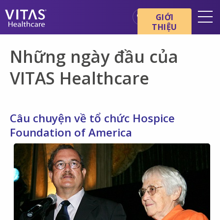
Chuyển đến nội dung chính
Chuyển đến điều hướng
GIỚI
THIỆU
Địa điểm
Những ngày đầu của
Cơ bản về chăm sóc cuối đời
VITAS Healthcare
Dịch vụ
Chuyên gia chăm sóc sức
khỏe
Câu chuyện về tổ chức Hospice
Gia đình và người chăm sóc
Foundation of America