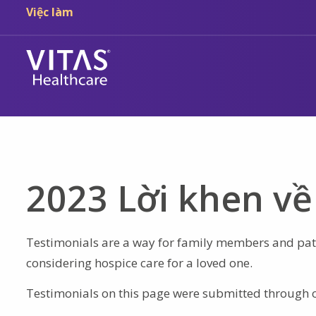
Chuyển đến nội dung chính
Chuyển đến điều hướng
Việc làm
2023 Lời khen về
Testimonials are a way for family members and pati
considering hospice care for a loved one.
Testimonials on this page were submitted through