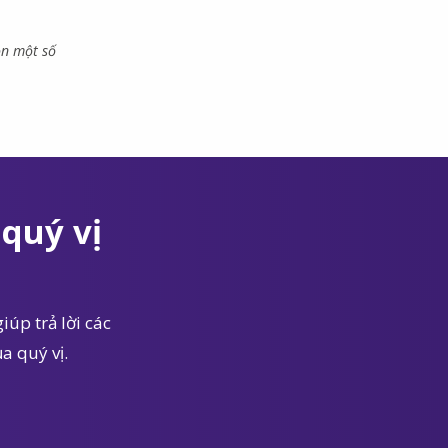
ọn một số
quý vị
iúp trả lời các
a quý vị.