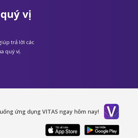
quý vị
iúp trả lời các
a quý vị.
xuống ứng dụng VITAS ngay hôm nay!