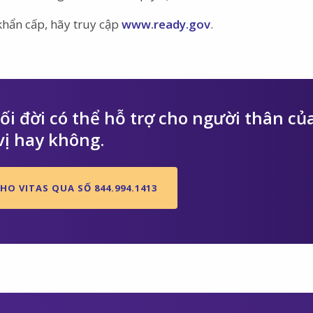
khẩn cấp, hãy truy cập
www.ready.gov
.
i đời có thể hỗ trợ cho người thân củ
vị hay không.
HO VITAS QUA SỐ 844.994.1413