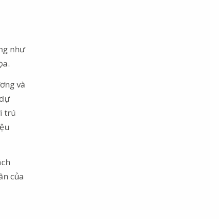
ờng như
ọa.
ương và
 dự
i trú
iệu
ách
hân của