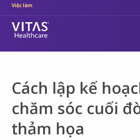
Chuyển đến nội dung chính
Chuyển đến điều hướng
Việc làm
Cách lập kế hoạ
chăm sóc cuối đời
thảm họa