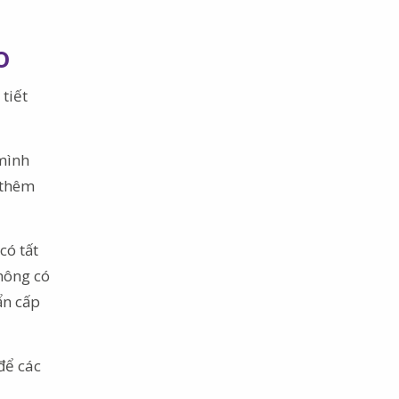
o
 tiết
 mình
 thêm
có tất
không có
ẩn cấp
để các