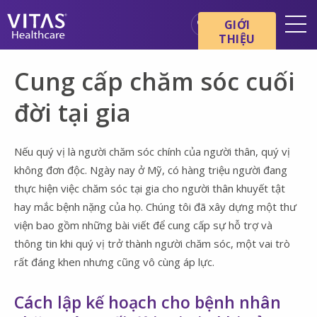
Chuyển đến nội dung chính
Chuyển đến điều hướng
GIỚI
THIỆU
Địa điểm
Cung cấp chăm sóc cuối
Cơ bản về chăm sóc cuối đời
đời tại gia
Dịch vụ
Chuyên gia chăm sóc sức
Nếu quý vị là người chăm sóc chính của người thân, quý vị
khỏe
không đơn độc. Ngày nay ở Mỹ, có hàng triệu người đang
Gia đình và người chăm sóc
thực hiện việc chăm sóc tại gia cho người thân khuyết tật
hay mắc bệnh nặng của họ. Chúng tôi đã xây dựng một thư
viện bao gồm những bài viết để cung cấp sự hỗ trợ và
thông tin khi quý vị trở thành người chăm sóc, một vai trò
rất đáng khen nhưng cũng vô cùng áp lực.
Cách lập kế hoạch cho bệnh nhân