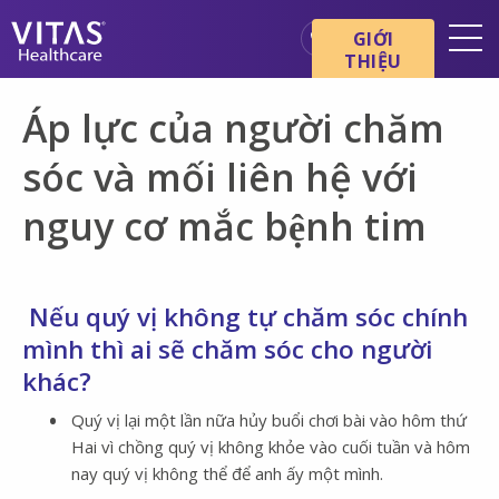
Chuyển đến nội dung chính
Chuyển đến điều hướng
GIỚI
THIỆU
Địa điểm
Áp lực của người chăm
Cơ bản về chăm sóc cuối đời
sóc và mối liên hệ với
Dịch vụ
nguy cơ mắc bệnh tim
Chuyên gia chăm sóc sức
khỏe
Gia đình và người chăm sóc
Nếu quý vị không tự chăm sóc chính
mình thì ai sẽ chăm sóc cho người
khác?
Quý vị lại một lần nữa hủy buổi chơi bài vào hôm thứ
Hai vì chồng quý vị không khỏe vào cuối tuần và hôm
nay quý vị không thể để anh ấy một mình.