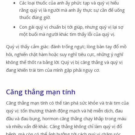
Các loại thuốc của anh ấy phức tạp và quý vị hiểu
rằng quý vị là người mà anh ấy thực sự cần để uống
thuốc đúng giờ.
Con gái quý vị chuẩn bị tới giúp, nhưng quý vị lại sợ
một buổi mà người khác tìm thấy lỗi của quý vị.
Quý vị thấy cảm giác: đánh trống ngực; lòng bàn tay đổ mồ
hôi, nghiến chặt hàm hoặc suy nghĩ tiêu cực, những ý nghĩ
không thể thốt ra bằng lời. Quý vị bị căng thẳng và quý vị
đang khiến trái tim của mình gặp phải nguy cơ.
Căng thẳng mạn tính
Căng thẳng mạn tính có thể tàn phá sức khỏe và trái tim của
quý vị: tổn thương thành động mạch và hệ miễn dịch, đau
đầu và đau bụng, hormon căng thẳng chạy khắp trong máu
và nhiều vấn đề khác. Căng thẳng không chỉ làm quý vị đổ
bệnh, mà còn có thể ảnh hưởng tới cách quý vị chăm sóc