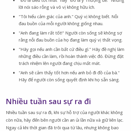
"Đó là điều tốt nhất" hay "Đó là ý Thượng đế." Những
lời nói sáo rỗng và vô vị không hữu ích.
"Tôi hiểu cảm giác của anh." Quý vị không biết. Nỗi
đau buồn của mỗi người không giống nhau.
"Anh đang làm rất tốt!" Người còn sống sẽ không sợ
rằng nỗi đau buồn của họ đang làm quý vị thất vọng.
"Hãy gọi nếu anh cần bất cứ điều gì." Hãy đề nghị làm
những điều cần làm, rồi hoàn thành việc đó. Đừng đặt
trách nhiệm lên người đang chịu mất mát.
"Anh sẽ cảm thấy tốt hơn nếu anh bỏ đi đồ của bà."
Hãy để người còn sống quyết định khi họ sẵn sàng.
Nhiều tuần sau sự ra đi
Nhiều tuần sau sự ra đi, khi sự hỗ trợ của người khác không
còn nữa, hãy đến bên người cần an ủi lần nữa và giữ liên lạc.
Ngay cả khi thời gian đã trôi qua từ lâu, nhưng không bao