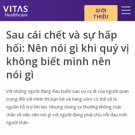
Chuyển đến nội dung chính
Chuyển đến điều hướng
GIỚI
THIỆU
Địa điểm
Sau cái chết và sự hấp
Cơ bản về chăm sóc cuối đời
hối: Nên nói gì khi quý vị
Dịch vụ
không biết mình nên
Chuyên gia chăm sóc sức
khỏe
nói gì
Gia đình và người chăm sóc
Với những người đang đau buồn sau sự ra đi của người quan
trọng đối với mình thì bạn bè và hàng xóm có thể sẽ là
nguồn hỗ trợ lớn lao. Nhưng chúng ta thường không chắc
chắn về việc nên nói gì với người đang phải chịu nỗi đau mất
người thân.