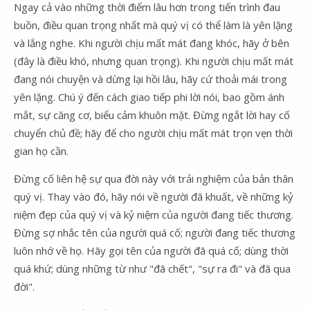
Ngay cả vào những thời điểm lâu hơn trong tiến trình đau
buồn, điều quan trọng nhất mà quý vị có thể làm là yên lặng
và lắng nghe. Khi người chịu mất mát đang khóc, hãy ở bên
(đây là điều khó, nhưng quan trọng). Khi người chịu mất mát
đang nói chuyện và dừng lại hồi lâu, hãy cứ thoải mái trong
yên lặng. Chú ý đến cách giao tiếp phi lời nói, bao gồm ánh
mắt, sự căng cơ, biểu cảm khuôn mặt. Đừng ngắt lời hay cố
chuyển chủ đề; hãy để cho người chịu mất mát trọn vẹn thời
gian họ cần.
Đừng cố liên hệ sự qua đời này với trải nghiệm của bản thân
quý vị. Thay vào đó, hãy nói về người đã khuất, về những kỷ
niệm đẹp của quý vị và kỷ niệm của người đang tiếc thương.
Đừng sợ nhắc tên của người quá cố; người đang tiếc thương
luôn nhớ về họ. Hãy gọi tên của người đã quá cố; dùng thời
quá khứ; dùng những từ như "đã chết", "sự ra đi" và đã qua
đời".