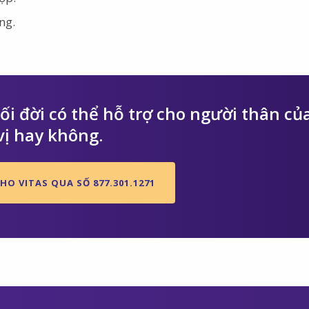
ng.
i đời có thể hỗ trợ cho người thân củ
vị hay không.
HO VITAS QUA SỐ 877.301.1271