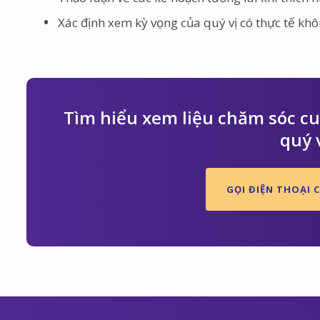
Xác định xem kỳ vọng của quý vị có thực tế khô
Tìm hiểu xem liệu chăm sóc cuố
quý 
GỌI ĐIỆN THOẠI C