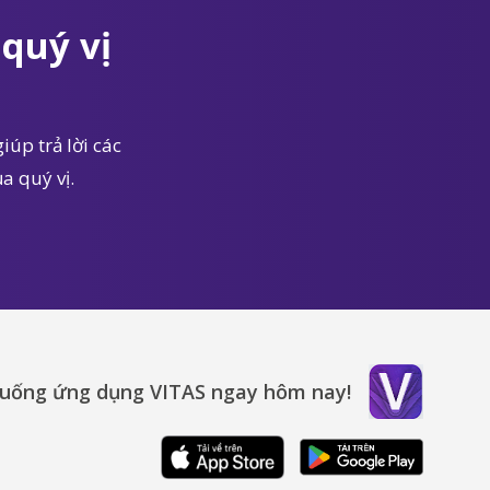
quý vị
iúp trả lời các
a quý vị.
xuống ứng dụng VITAS ngay hôm nay!