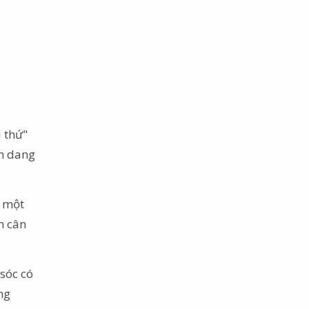
 thứ"
òn dang
, một
h cân
sóc có
ng