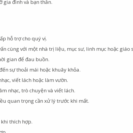
ỡ gia đình và bạn thân.
p hỗ trợ cho quý vị.
n cùng với một nhà trị liệu, mục sư, linh mục hoặc giáo s
hời gian để đau buồn.
đến sự thoải mái hoặc khuây khỏa.
hạc, viết lách hoặc làm vườn.
m nhạc, trò chuyện và viết lách.
iều quan trọng cần xử lý trước khi mất.
 khi thích hợp.
ợp.