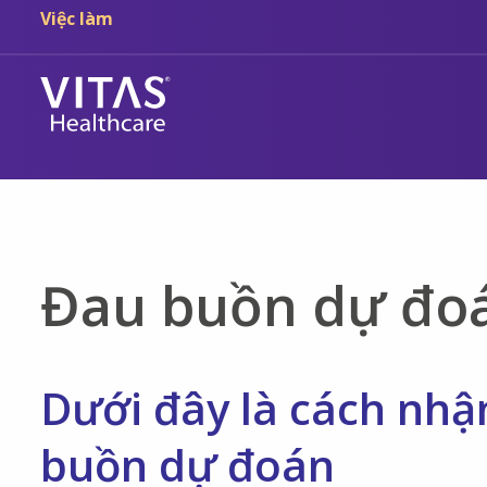
Chuyển đến nội dung chính
Chuyển đến điều hướng
Việc làm
Đau buồn dự đo
Dưới đây là cách nhận
buồn dự đoán