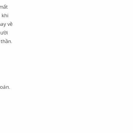
 mất
 khi
hay về
gười
 thần.
đoán.