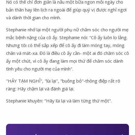
Nó có thể chỉ đơn giản là nấu một bữa ngon mỗi ngày cho
bản thân hay lên lịch ra ngoài để giúp quý vị được nghỉ ngơi
và dành thời gian cho mình.
Stephanie nhớ lại một người phụ nữ chăm sóc cho người mẹ
mắc bệnh nặng của cô ấy. Stephanie nói: "Cô ấy luôn lo lắng.
Nhưng tôi có thể sắp xếp để cô ấy đi làm móng tay, móng
chân và mát-xa. Đó là điều cô ấy cần- một ai đó chăm sóc cô
ấy một chút, vì cô ấy đang làm mọi thứ để chăm sóc dành
tình yêu cho người mẹ của mình".
"HÃY TẠM NGHỈ", "lùi lại", "buông bỏ"-thông điệp rất rõ
ràng: Hãy chậm lại và đánh giá lại.
Stephanie khuyên: "Hãy lùi lại và làm từng thứ một".