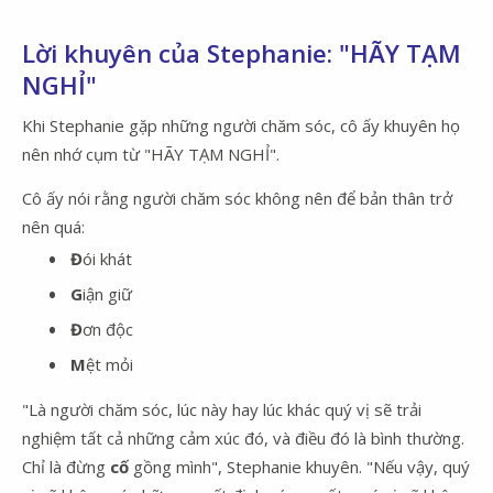
Lời khuyên của Stephanie: "HÃY TẠM
NGHỈ"
Khi Stephanie gặp những người chăm sóc, cô ấy khuyên họ
nên nhớ cụm từ "HÃY TẠM NGHỈ".
Cô ấy nói rằng người chăm sóc không nên để bản thân trở
nên quá:
Đ
ói khát
G
iận giữ
Đ
ơn độc
M
ệt mỏi
"Là người chăm sóc, lúc này hay lúc khác quý vị sẽ trải
nghiệm tất cả những cảm xúc đó, và điều đó là bình thường.
Chỉ là đừng
cố
gồng mình", Stephanie khuyên. "Nếu vậy, quý