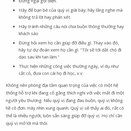
Đừng ngại gọi điện.
Hãy để bạn bè của quý vị giãi bày; hãy lắng nghe mà
không trả lời hay phán xét.
Hãy tránh những câu nói chia buồn thông thường hay
khách sáo
Đừng hỏi xem họ cần giúp đỡ điều gì. Thay vào đó,
hãy tự dự đoán xem họ cần gì. "Tôi sẽ tới dắt chó đi
dạo sau khi tan làm."
Thực hiện những công việc thường ngày, ví dụ như
cắt cỏ, đưa con cái họ đi học, v.v.
Không nên phóng đại tầm quan trọng của việc có một hệ
thống hỗ trợ khi đang cố gắng thích nghi với việc mất đi một
người yêu thương. Nếu quý vị đang đau buồn, quý vị không
hề cô đơn. Hãy nhìn xung quanh. Quý vị sẽ thấy ai đó, rất có
thể là nhiều người, luôn sẵn sàng giúp đỡ quý vị. Họ chỉ cần
quý vị mở lời mà thôi.