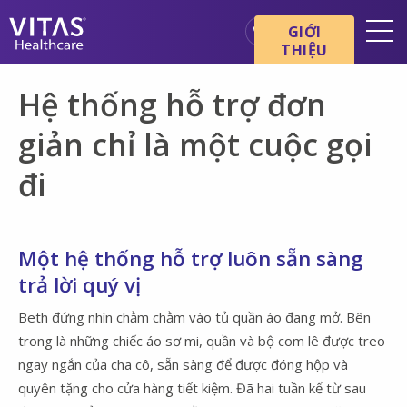
Chuyển đến nội dung chính
Chuyển đến điều hướng
GIỚI
THIỆU
Địa điểm
Hệ thống hỗ trợ đơn
Cơ bản về chăm sóc cuối đời
giản chỉ là một cuộc gọi
Dịch vụ
đi
Chuyên gia chăm sóc sức
khỏe
Gia đình và người chăm sóc
Một hệ thống hỗ trợ luôn sẵn sàng
trả lời quý vị
Beth đứng nhìn chằm chằm vào tủ quần áo đang mở. Bên
trong là những chiếc áo sơ mi, quần và bộ com lê được treo
ngay ngắn của cha cô, sẵn sàng để được đóng hộp và
quyên tặng cho cửa hàng tiết kiệm. Đã hai tuần kể từ sau