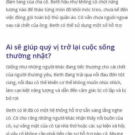
đám tang của cha cô. Beth hầu như không có chút năng
lượng nào để tháo từng món đồ khỏi móc treo, chưa kể đến
việc đóng gói toàn bộ thủ quần áo. Cô vẫn chưa nguôi ngoai
sau cái chết của ông. Beth có thể sử dụng một số hỗ trợ.
Ai sẽ giúp quý vị trở lại cuộc sống
thường nhật?
Giống như những người khác đang tiếc thương cho cái chết
của người thương yêu, Beth đang trải qua nỗi đau đớn tột
cùng, nỗi đau có thể khiến cơ thể không muốn nhúc nhích,
làm cạn kiệt năng lượng và dẫn đến cảm giác bị cô lập và bị
bỏ rơi.
Beth có lẽ đã có một hệ thống hỗ trợ sẵn sàng lắng nghe
cô. Cô cho rằng những người khác nhận thấy nỗi buồn của
cô, sự vắng mặt của cô tại nhà thờ hoặc các sự kiện xã hội,
vì vậy cô không cần phải tiếp cận sự hỗ trợ nào cả. Nhưng