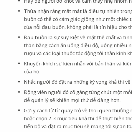
Hãy để người đó khóc và cảm thấy nhẹ nhõm n
Thừa nhận rằng mất mát là điều tự nhiên trong
buồn có thể có cảm giác giống như một chiếc 
của nỗi đau buồn, không phải là tín hiệu cho t
Đau buồn là sự suy kiệt về mặt thể chất và ti
thân bằng cách ăn uống điều độ, uống nhiều n
rượu và các loại thuốc tác động tới thần kinh k
Khuyến khích sự kiên nhẫn với bản thân và ki
của họ.
Nhắc người đó đặt ra những kỳ vọng khả thi về 
Động viên người đó cố gắng từng chút một mỗi
dễ quản lý sẽ khiến mọi thứ dễ dàng hơn.
Gợi ý cách từ từ quay trở về thói quen thường n
hoặc chọn 2-3 mục tiêu khả thi để thực hiện t
tiến bộ và đặt ra mục tiêu sẽ mang tới sự an 