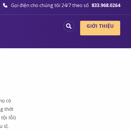
Gọi điện cho chúng tôi 24/7 theo số
833.968.0264
GIỚI THIỆU
họ có
g thời
ội lỗi)
 sĩ,