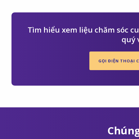
Tìm hiểu xem liệu chăm sóc cuố
quý 
GỌI ĐIỆN THOẠI C
Chúng