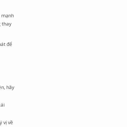
ổi mạnh
 thay
mát để
ện, hãy
cái
 vị về