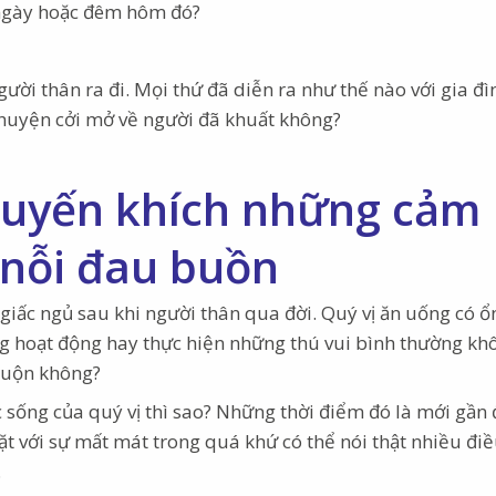
o ngày hoặc đêm hôm đó?
gười thân ra đi. Mọi thứ đã diễn ra như thế nào với gia đ
chuyện cởi mở về người đã khuất không?
huyến khích những cảm
 nỗi đau buồn
giấc ngủ sau khi người thân qua đời. Quý vị ăn uống có ổ
ng hoạt động hay thực hiện những thú vui bình thường kh
 muộn không?
sống của quý vị thì sao? Những thời điểm đó là mới gần
ặt với sự mất mát trong quá khứ có thể nói thật nhiều điề
.