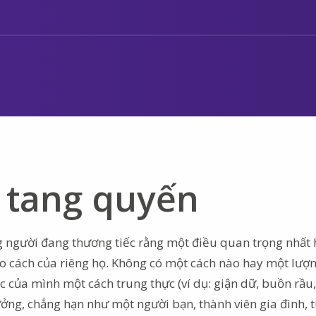
p tang quyến
g người đang thương tiếc rằng một điều quan trọng nhất 
o cách của riêng họ. Không có một cách nào hay một lượn
của mình một cách trung thực (ví dụ: giận dữ, buồn rầu, t
ưởng, chẳng hạn như một người bạn, thành viên gia đình, tu