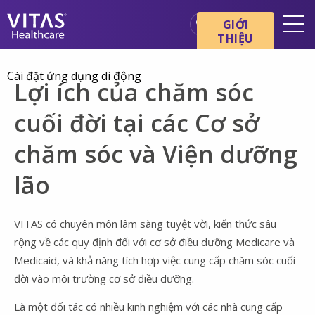
Chuyển đến nội dung chính
Chuyển đến điều hướng
GIỚI
THIỆU
Địa điểm
Cài đặt ứng dụng di động
Lợi ích của chăm sóc
Cơ bản về chăm sóc cuối đời
cuối đời tại các Cơ sở
Dịch vụ
Chuyên gia chăm sóc sức
chăm sóc và Viện dưỡng
khỏe
lão
Gia đình và người chăm sóc
VITAS có chuyên môn lâm sàng tuyệt vời, kiến thức sâu
rộng về các quy định đối với cơ sở điều dưỡng Medicare và
Medicaid, và khả năng tích hợp việc cung cấp chăm sóc cuối
đời vào môi trường cơ sở điều dưỡng.
Là một đối tác có nhiều kinh nghiệm với các nhà cung cấp