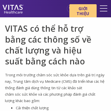
Chuyển đến nội dung chính
Chuyển đến điều hướng
GIỚI
THIỆU
Địa điểm
VITAS có thể hỗ trợ
Cơ bản về chăm sóc cuối đời
bằng các thông số về
Dịch vụ
chất lượng và hiệu
Chuyên gia chăm sóc sức
khỏe
suất bằng cách nào
Gia đình và người chăm sóc
Trong môi trường chăm sóc sức khỏe dựa trên giá trị ngày
nay, Trung tâm dịch vụ Medicare (CMS) đã triển khai các hệ
thống đánh giá dùng thông tin từ các khảo sát
chăm sóc sức khỏe và các phương pháp đánh giá chất
lượng khác bao gồm:
Cải thiện chất lượng