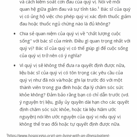
và cách kiểm soát cơn đau của quý vị. Nói về mối
quan hệ giữa giảm đau và sự tỉnh táo.¹ Bác sĩ của quý
vị có ủng hộ việc cho phép quý vị xác định thuốc giảm
đau hoặc thuốc ngủ chừng nào là đủ không?
Chia sẻ quan niệm của quý vị về "chất lượng cuộc
sống" với bác sĩ của mình. Điều gì quan trọng nhất với
quý vị? Bác sĩ của quý vị có thể giúp gì để cuộc sống
của quý vị trở nên có ý nghĩa?
Vì quý vị sẽ không thể đưa ra quyết định được nữa,
liệu bác sĩ của quý vị có tôn trọng các yêu cầu của
quý vị như đã nói và/hoặc ghi lại trước đó với một
thành viên trong gia đình hoặc đại lý chăm sóc sức
khỏe không? Đảm bảo rằng bạn có chỉ dẫn trước (vd.
ý nguyện trị liệu, giấy ủy quyền dài hạn cho các quyết
định chăm sóc sức khỏe, hoặc tài liệu Năm ước
nguyện) nói lên ước nguyện của quý vị nếu quý vị
không thể trao đổi hoặc tự quyết định được nữa.
¹https://www.hospicegso.org/i-am-living-with-an-illness/patient-