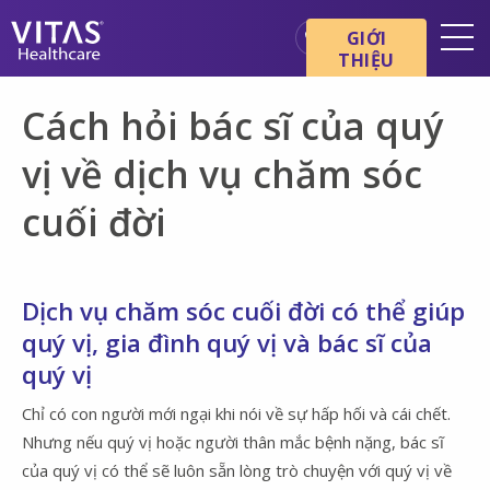
Chuyển đến nội dung chính
Chuyển đến điều hướng
GIỚI
THIỆU
Địa điểm
Cách hỏi bác sĩ của quý
Cơ bản về chăm sóc cuối đời
vị về dịch vụ chăm sóc
Dịch vụ
cuối đời
Chuyên gia chăm sóc sức
khỏe
Gia đình và người chăm sóc
Dịch vụ chăm sóc cuối đời có thể giúp
quý vị, gia đình quý vị và bác sĩ của
quý vị
Chỉ có con người mới ngại khi nói về sự hấp hối và cái chết.
Nhưng nếu quý vị hoặc người thân mắc bệnh nặng, bác sĩ
của quý vị có thể sẽ luôn sẵn lòng trò chuyện với quý vị về