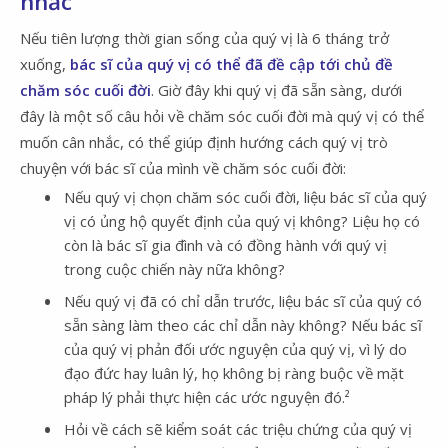
nhắc
Nếu tiên lượng thời gian sống của quý vị là 6 tháng trở
xuống,
bác sĩ của quý vị có thể đã đề cập tới chủ đề
chăm sóc cuối đời
. Giờ đây khi quý vị đã sẵn sàng, dưới
đây là một số câu hỏi về chăm sóc cuối đời mà quý vị có thể
muốn cân nhắc, có thể giúp định hướng cách quý vị trò
chuyện với bác sĩ của mình về chăm sóc cuối đời:
Nếu quý vị chọn chăm sóc cuối đời, liệu bác sĩ của quý
vị có ủng hộ quyết định của quý vị không? Liệu họ có
còn là bác sĩ gia đình và có đồng hành với quý vị
trong cuộc chiến này nữa không?
Nếu quý vị đã có chỉ dẫn trước, liệu bác sĩ của quý có
sẵn sàng làm theo các chỉ dẫn này không? Nếu bác sĩ
của quý vị phản đối ước nguyện của quý vị, vì lý do
đạo đức hay luân lý, họ không bị ràng buộc về mặt
pháp lý phải thực hiện các ước nguyện đó.²
Hỏi về cách sẽ kiểm soát các triệu chứng của quý vị