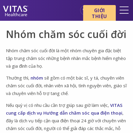
Chuyển đến nội dung chính
Chuyển đến điều hướng
GIỚI
THIỆU
Địa điểm
Nhóm chăm sóc cuối đời
Cơ bản về chăm sóc cuối đời
Dịch vụ
Nhóm chăm sóc cuối đời là một nhóm chuyên gia đặc biệt
tập trung chăm sóc những bệnh nhân mắc bệnh hiểm nghèo
Chuyên gia chăm sóc sức
khỏe
và gia đình của họ.
Gia đình và người chăm sóc
Thường thì,
nhóm
sẽ gồm có một bác sĩ, y tá, chuyên viên
chăm sóc cuối đời, nhân viên xã hội, tình nguyện viên, giáo sĩ
và chuyên viên hỗ trợ tang chế.
Nếu quý vị có nhu cầu cần trợ giúp sau giờ làm việc,
VITAS
cung cấp dịch vụ Hướng dẫn chăm sóc qua điện thoại
,
đây là dịch vụ tiếp cận qua điện thoại 24 giờ với chuyên viên
chăm sóc cuối đời, người có thể giải đáp các thắc mắc, hỗ