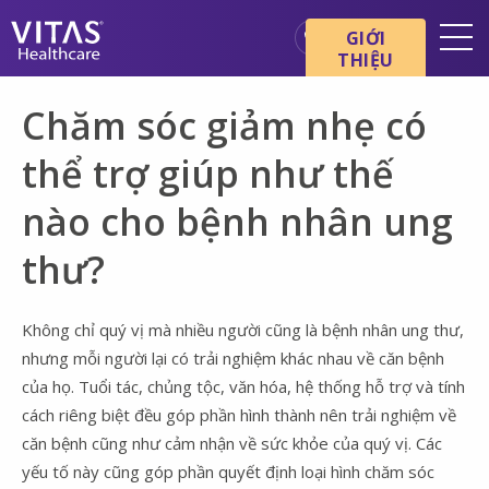
Chuyển đến nội dung chính
Chuyển đến điều hướng
GIỚI
THIỆU
Địa điểm
Chăm sóc giảm nhẹ có
Cơ bản về chăm sóc cuối đời
thể trợ giúp như thế
Dịch vụ
nào cho bệnh nhân ung
Chuyên gia chăm sóc sức
khỏe
thư?
Gia đình và người chăm sóc
Không chỉ quý vị mà nhiều người cũng là bệnh nhân ung thư,
nhưng mỗi người lại có trải nghiệm khác nhau về căn bệnh
của họ. Tuổi tác, chủng tộc, văn hóa, hệ thống hỗ trợ và tính
cách riêng biệt đều góp phần hình thành nên trải nghiệm về
căn bệnh cũng như cảm nhận về sức khỏe của quý vị. Các
yếu tố này cũng góp phần quyết định loại hình chăm sóc